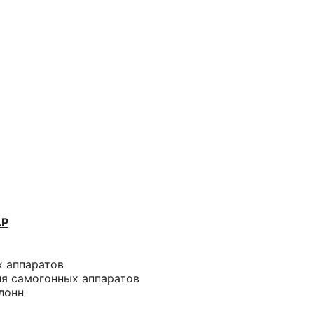
АР
х аппаратов
ля самогонных аппаратов
лонн