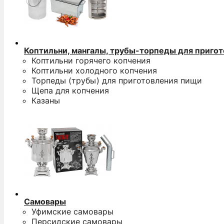
Коптильни, мангалы, трубы-торпеды для приго
Коптильни горячего копчения
Коптильни холодного копчения
Торпеды (трубы) для приготовления пищи
Щепа для копчения
Казаны
Самовары
Уфимские самовары
Персидские самовары