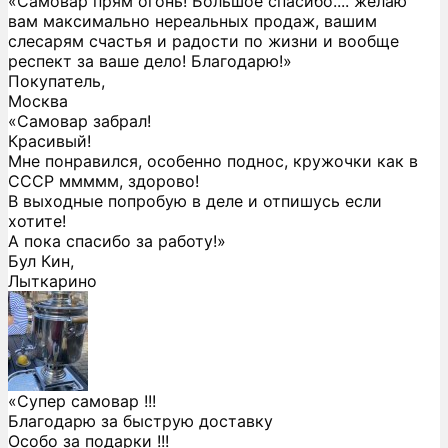
«Самовар прям огонь! Большое спасибо.... желаю
вам максимально нереальных продаж, вашим
слесарям счастья и радости по жизни и вообще
респект за ваше дело! Благодарю!»
Покупатель,
Москва
«Самовар забрал!
Красивый!
Мне понравился, особенно поднос, кружочки как в
СССР ммммм, здорово!
В выходные попробую в деле и отпишусь если
хотите!
А пока спасибо за работу!»
Бул Кин,
Лыткарино
«Супер самовар !!!
Благодарю за быструю доставку
Особо за подарки !!!