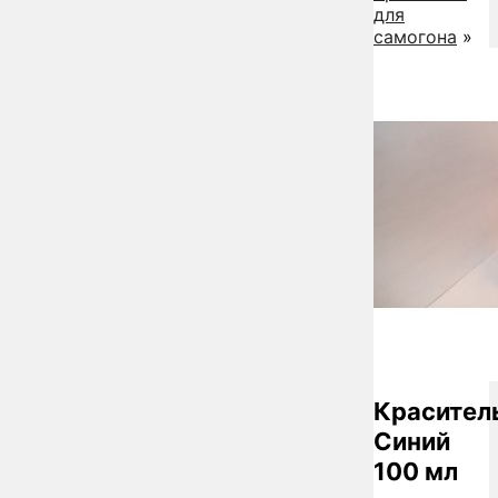
для
самогона
»
Красител
Синий
100 мл