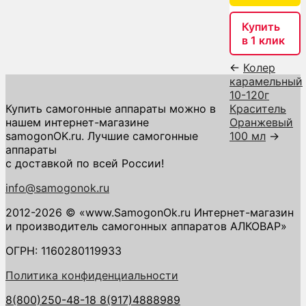
Купить
в 1 клик
←
Колер
карамельный
10-120г
Купить самогонные аппараты можно в
Краситель
нашем интернет-магазине
Оранжевый
samogonOK.ru. Лучшие самогонные
100 мл
→
аппараты
с доставкой по всей России!
info@samogonok.ru
2012-2026 © «www.SamogonOk.ru Интернет-магазин
и производитель самогонных аппаратов АЛКОВАР»
ОГРН: 1160280119933
Политика конфиденциальности
8(800)250-48-18
8(917)4888989