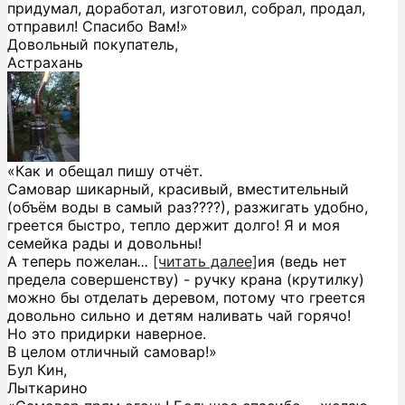
придумал, доработал, изготовил, собрал, продал,
отправил! Спасибо Вам!»
Довольный покупатель,
Астрахань
«Как и обещал пишу отчёт.
Самовар шикарный, красивый, вместительный
(объём воды в самый раз????), разжигать удобно,
греется быстро, тепло держит долго! Я и моя
семейка рады и довольны!
А теперь пожелан
...
[читать далее]
ия (ведь нет
предела совершенству) - ручку крана (крутилку)
можно бы отделать деревом, потому что греется
довольно сильно и детям наливать чай горячо!
Но это придирки наверное.
В целом отличный самовар!
»
Бул Кин,
Лыткарино