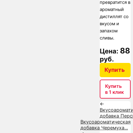
превратится в
ароматный
дистиллят со
вкусом и
запахом
сливы.
88
Цена:
руб.
Купить
Купить
в 1 клик
←
Вкусоаромат
добавка Персик
Вкусоароматическая
добавка Черемуха...