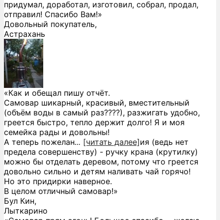
придумал, доработал, изготовил, собрал, продал,
отправил! Спасибо Вам!»
Довольный покупатель,
Астрахань
«Как и обещал пишу отчёт.
Самовар шикарный, красивый, вместительный
(объём воды в самый раз????), разжигать удобно,
греется быстро, тепло держит долго! Я и моя
семейка рады и довольны!
А теперь пожелан
...
[читать далее]
ия (ведь нет
предела совершенству) - ручку крана (крутилку)
можно бы отделать деревом, потому что греется
довольно сильно и детям наливать чай горячо!
Но это придирки наверное.
В целом отличный самовар!
»
Бул Кин,
Лыткарино