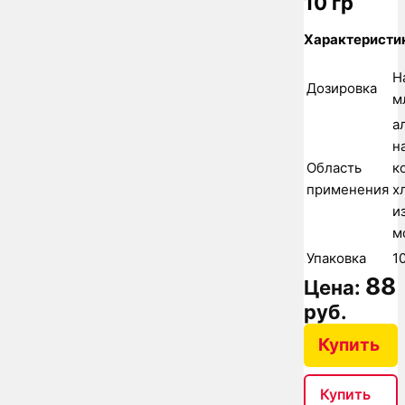
10 гр
Характеристи
Н
Дозировка
м
а
н
Область
к
применения
х
и
м
Упаковка
1
88
Цена:
руб.
Купить
Купить