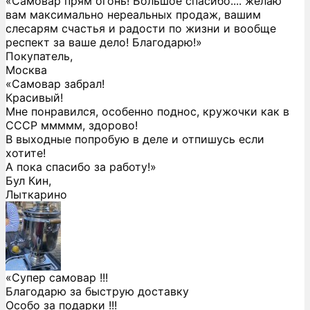
«Самовар прям огонь! Большое спасибо.... желаю
вам максимально нереальных продаж, вашим
слесарям счастья и радости по жизни и вообще
респект за ваше дело! Благодарю!»
Покупатель,
Москва
«Самовар забрал!
Красивый!
Мне понравился, особенно поднос, кружочки как в
СССР ммммм, здорово!
В выходные попробую в деле и отпишусь если
хотите!
А пока спасибо за работу!»
Бул Кин,
Лыткарино
«Супер самовар !!!
Благодарю за быструю доставку
Особо за подарки !!!