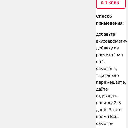
в 1 клик
Способ
применения:
добавьте
вкусоаромати
добавку из
расчета 1 мл
на 1л
самогона,
тщательно
перемешайте,
дайте
отдохнуть
напитку 2-5
дней. За это
время Ваш
самогон