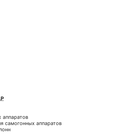
АР
х аппаратов
ля самогонных аппаратов
лонн