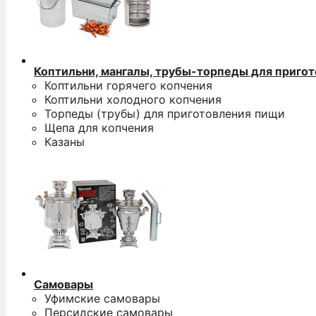
Коптильни, мангалы, трубы-торпеды для приго
Коптильни горячего копчения
Коптильни холодного копчения
Торпеды (трубы) для приготовления пищи
Щепа для копчения
Казаны
Самовары
Уфимские самовары
Персидские самовары