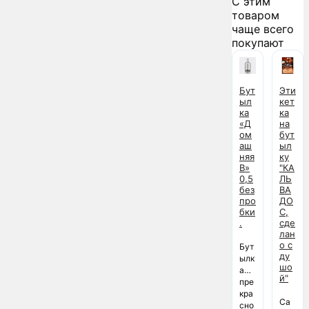
С этим
товаром
чаще всего
покупают
Бут
Эти
ыл
кет
ка
ка
«Д
на
ом
бут
аш
ыл
няя
ку
В»
"КА
0,5
ЛЬ
без
ВА
про
ДО
бки
С,
.
сде
лан
о с
Бут
ду
ылк
шо
а
й"
пре
кра
Са
сно