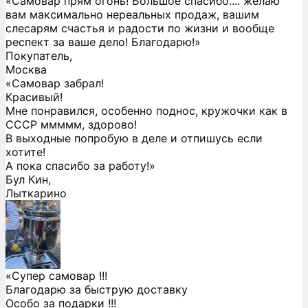
«Самовар прям огонь! Большое спасибо.... желаю
вам максимально нереальных продаж, вашим
слесарям счастья и радости по жизни и вообще
респект за ваше дело! Благодарю!»
Покупатель,
Москва
«Самовар забрал!
Красивый!
Мне понравился, особенно поднос, кружочки как в
СССР ммммм, здорово!
В выходные попробую в деле и отпишусь если
хотите!
А пока спасибо за работу!»
Бул Кин,
Лыткарино
«Супер самовар !!!
Благодарю за быструю доставку
Особо за подарки !!!