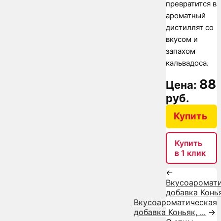
превратится в
ароматный
дистиллят со
вкусом и
запахом
кальвадоса.
88
Цена:
руб.
Купить
Купить
в 1 клик
←
Вкусоаромат
добавка Конья
Вкусоароматическая
добавка Коньяк, ...
→