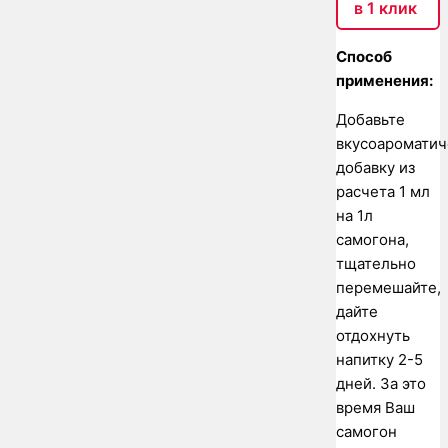
в 1 клик
Способ
применения:
Добавьте
вкусоаромати
добавку из
расчета 1 мл
на 1л
самогона,
тщательно
перемешайте,
дайте
отдохнуть
напитку 2-5
дней. За это
время Ваш
самогон