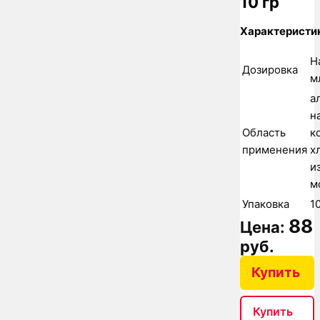
10 гр
Характеристи
Н
Дозировка
м
а
н
Область
к
применения
х
и
м
Упаковка
1
88
Цена:
руб.
Купить
Купить