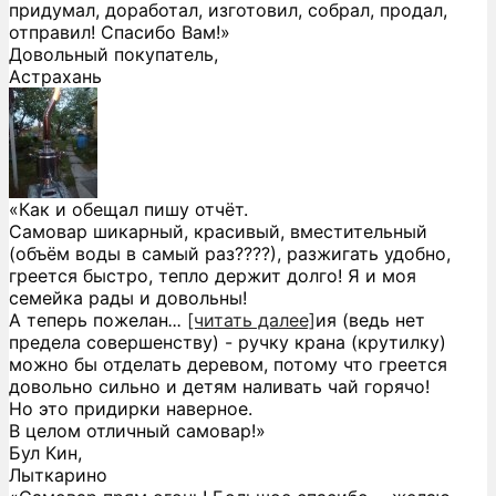
придумал, доработал, изготовил, собрал, продал,
отправил! Спасибо Вам!»
Довольный покупатель,
Астрахань
«Как и обещал пишу отчёт.
Самовар шикарный, красивый, вместительный
(объём воды в самый раз????), разжигать удобно,
греется быстро, тепло держит долго! Я и моя
семейка рады и довольны!
А теперь пожелан
...
[читать далее]
ия (ведь нет
предела совершенству) - ручку крана (крутилку)
можно бы отделать деревом, потому что греется
довольно сильно и детям наливать чай горячо!
Но это придирки наверное.
В целом отличный самовар!
»
Бул Кин,
Лыткарино