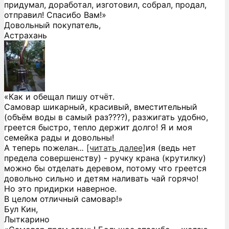
придумал, доработал, изготовил, собрал, продал,
отправил! Спасибо Вам!»
Довольный покупатель,
Астрахань
«Как и обещал пишу отчёт.
Самовар шикарный, красивый, вместительный
(объём воды в самый раз????), разжигать удобно,
греется быстро, тепло держит долго! Я и моя
семейка рады и довольны!
А теперь пожелан
...
[читать далее]
ия (ведь нет
предела совершенству) - ручку крана (крутилку)
можно бы отделать деревом, потому что греется
довольно сильно и детям наливать чай горячо!
Но это придирки наверное.
В целом отличный самовар!
»
Бул Кин,
Лыткарино