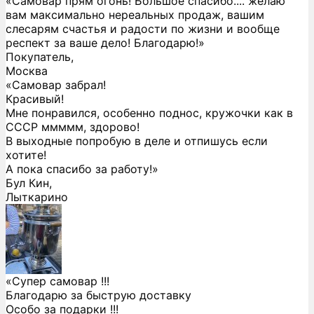
«Самовар прям огонь! Большое спасибо.... желаю
вам максимально нереальных продаж, вашим
слесарям счастья и радости по жизни и вообще
респект за ваше дело! Благодарю!»
Покупатель,
Москва
«Самовар забрал!
Красивый!
Мне понравился, особенно поднос, кружочки как в
СССР ммммм, здорово!
В выходные попробую в деле и отпишусь если
хотите!
А пока спасибо за работу!»
Бул Кин,
Лыткарино
«Супер самовар !!!
Благодарю за быструю доставку
Особо за подарки !!!