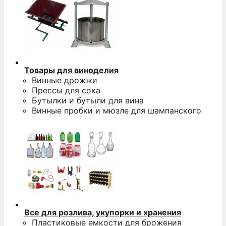
5
0
р
п
к
Товары для виноделия
п
Винные дрожжи
п
Прессы для сока
з
Бутылки и бутыли для вина
Винные пробки и мюзле для шампанского
Э
п
п
Все для розлива, укупорки и хранения
D
Пластиковые емкости для брожения