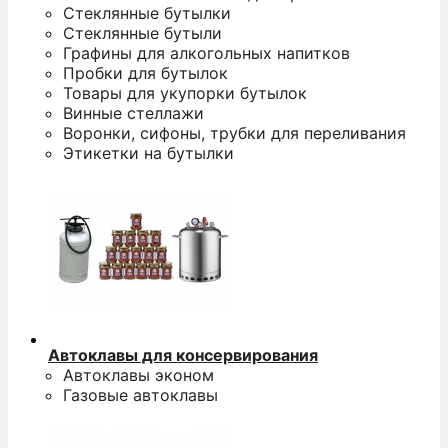
а
Стеклянные бутылки
н
Стеклянные бутыли
Графины для алкогольных напитков
S
Пробки для бутылок
Товары для укупорки бутылок
п
Винные стеллажи
Воронки, сифоны, трубки для переливания
п
Этикетки на бутылки
и
п
у
к
п
п
з
Автоклавы для консервирования
Автоклавы эконом
Газовые автоклавы