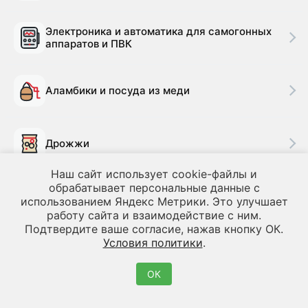
Электроника и автоматика для самогонных
аппаратов и ПВК
Аламбики и посуда из меди
Дрожжи
Наш сайт использует cookie-файлы и
обрабатывает персональные данные с
Сопутствующие товары для
использованием Яндекс Метрики. Это улучшает
самогоноварения
работу сайта и взаимодействие с ним.
Подтвердите ваше согласие, нажав кнопку ОК.
Условия политики
.
Товары для облагораживания и очистки
ОК
Дубовые бочки