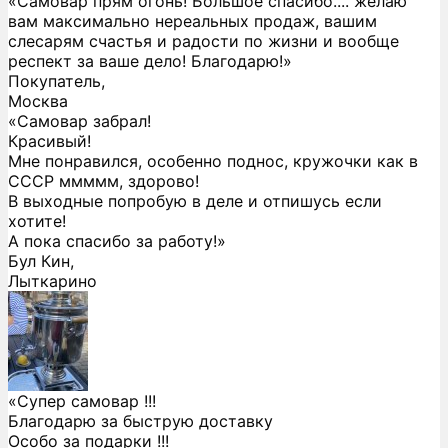
«Самовар прям огонь! Большое спасибо.... желаю
вам максимально нереальных продаж, вашим
слесарям счастья и радости по жизни и вообще
респект за ваше дело! Благодарю!»
Покупатель,
Москва
«Самовар забрал!
Красивый!
Мне понравился, особенно поднос, кружочки как в
СССР ммммм, здорово!
В выходные попробую в деле и отпишусь если
хотите!
А пока спасибо за работу!»
Бул Кин,
Лыткарино
«Супер самовар !!!
Благодарю за быструю доставку
Особо за подарки !!!