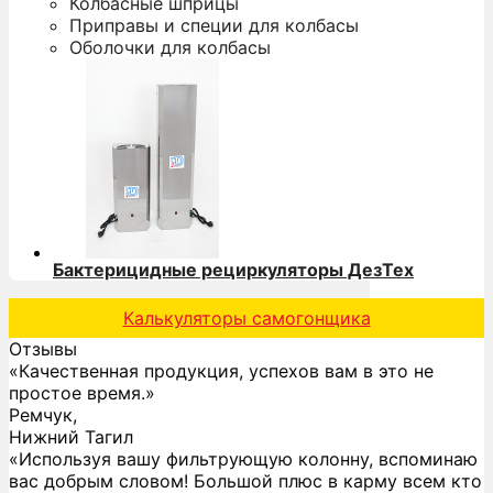
Колбасные шприцы
Приправы и специи для колбасы
Оболочки для колбасы
Бактерицидные рециркуляторы ДезТех
Калькуляторы самогонщика
Отзывы
«Качественная продукция, успехов вам в это не
простое время.»
н
Ремчук,
Нижний Тагил
«Используя вашу фильтрующую колонну, вспоминаю
вас добрым словом! Большой плюс в карму всем кто