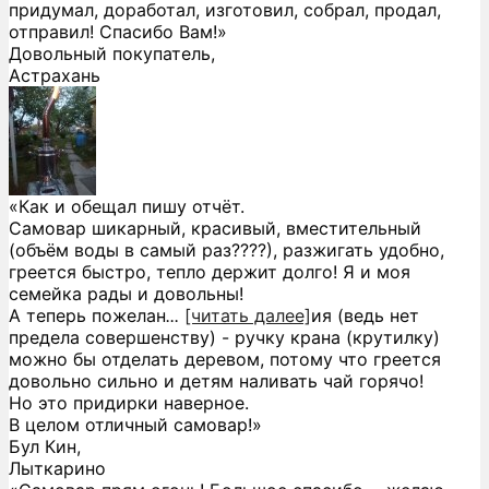
придумал, доработал, изготовил, собрал, продал,
отправил! Спасибо Вам!»
Довольный покупатель,
Астрахань
«Как и обещал пишу отчёт.
Самовар шикарный, красивый, вместительный
(объём воды в самый раз????), разжигать удобно,
греется быстро, тепло держит долго! Я и моя
семейка рады и довольны!
А теперь пожелан
...
[читать далее]
ия (ведь нет
предела совершенству) - ручку крана (крутилку)
можно бы отделать деревом, потому что греется
довольно сильно и детям наливать чай горячо!
Но это придирки наверное.
В целом отличный самовар!
»
Бул Кин,
Лыткарино