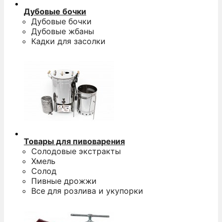
Дубовые бочки
Дубовые бочки
Дубовые жбаны
Кадки для засолки
Товары для пивоварения
Солодовые экстракты
О
Хмель
п
Солод
п
Пивные дрожжи
д
Все для розлива и укупорки
н
д