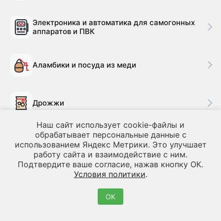
Электроника и автоматика для самогонных
аппаратов и ПВК
Аламбики и посуда из меди
Дрожжи
Наш сайт использует cookie-файлы и
обрабатывает персональные данные с
Сопутствующие товары для
использованием Яндекс Метрики. Это улучшает
самогоноварения
работу сайта и взаимодействие с ним.
Подтвердите ваше согласие, нажав кнопку ОК.
Условия политики
.
Товары для облагораживания и очистки
ОК
Дубовые бочки