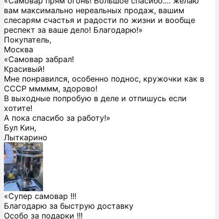
«Самовар прям огонь! Большое спасибо.... желаю
вам максимально нереальных продаж, вашим
слесарям счастья и радости по жизни и вообще
респект за ваше дело! Благодарю!»
Покупатель,
Москва
«Самовар забрал!
Красивый!
Мне понравился, особенно поднос, кружочки как в
СССР ммммм, здорово!
В выходные попробую в деле и отпишусь если
хотите!
А пока спасибо за работу!»
Бул Кин,
Лыткарино
«Супер самовар !!!
Благодарю за быструю доставку
Особо за подарки !!!