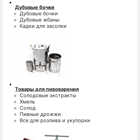
Дубовые бочки
Дубовые бочки
Дубовые жбаны
Кадки для засолки
О
п
п
д
н
д
5
Товары для пивоварения
0
Солодовые экстракты
р
Хмель
Солод
п
Пивные дрожжи
Все для розлива и укупорки
к
п
п
з