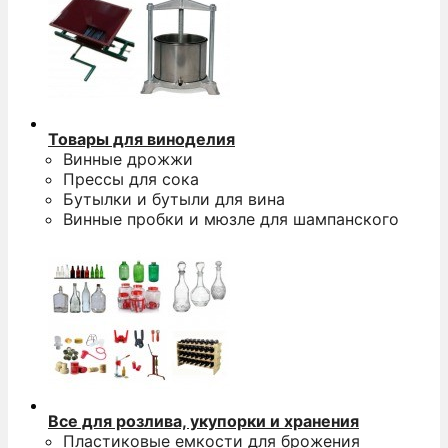
Товары для виноделия
Винные дрожжи
Э
Прессы для сока
п
Бутылки и бутыли для вина
Винные пробки и мюзле для шампанского
п
D
а
н
S
п
п
Все для розлива, укупорки и хранения
и
Пластиковые емкости для брожения
п