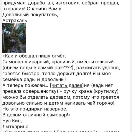
придумал, доработал, изготовил, собрал, продал,
отправил! Спасибо Вам!»
Довольный покупатель,
Астрахань
«Как и обещал пишу отчёт.
Самовар шикарный, красивый, вместительный
(объём воды в самый раз????), разжигать удобно,
греется быстро, тепло держит долго! Я и моя
семейка рады и довольны!
А теперь пожелан
...
[читать далее]
ия (ведь нет
предела совершенству) - ручку крана (крутилку)
можно бы отделать деревом, потому что греется
довольно сильно и детям наливать чай горячо!
Но это придирки наверное.
В целом отличный самовар!
»
Бул Кин,
Лыткарино