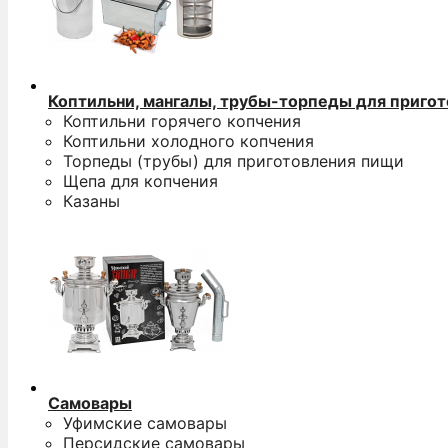
Коптильни, мангалы, трубы-торпеды для приго
Коптильни горячего копчения
Коптильни холодного копчения
Торпеды (трубы) для приготовления пищи
Щепа для копчения
Казаны
Самовары
Уфимские самовары
Персидские самовары