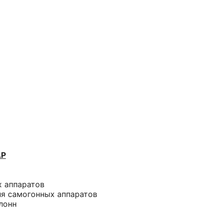
АР
х аппаратов
ля самогонных аппаратов
лонн