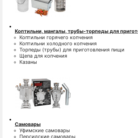
Коптильни, мангалы, трубы-торпеды для приго
Коптильни горячего копчения
Коптильни холодного копчения
Торпеды (трубы) для приготовления пищи
Щепа для копчения
Казаны
Самовары
Уфимские самовары
Персидские самовары