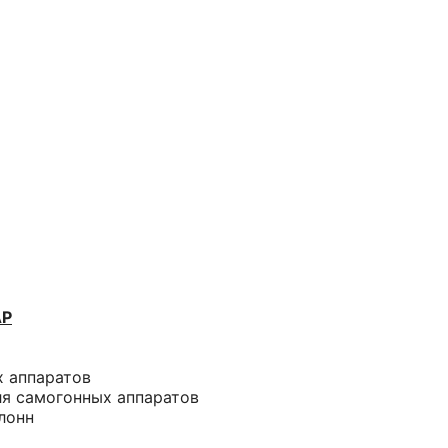
АР
х аппаратов
ля самогонных аппаратов
лонн