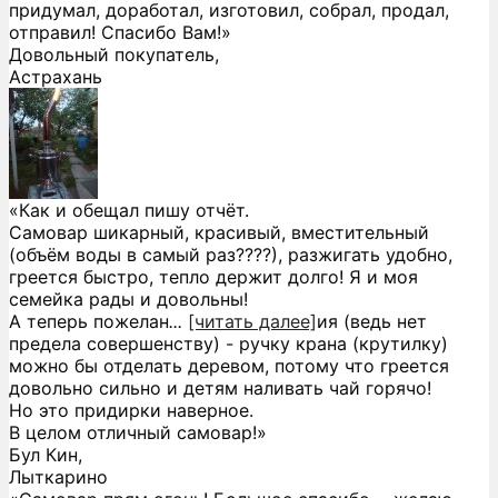
придумал, доработал, изготовил, собрал, продал,
отправил! Спасибо Вам!»
Довольный покупатель,
Астрахань
«Как и обещал пишу отчёт.
Самовар шикарный, красивый, вместительный
(объём воды в самый раз????), разжигать удобно,
греется быстро, тепло держит долго! Я и моя
семейка рады и довольны!
А теперь пожелан
...
[читать далее]
ия (ведь нет
предела совершенству) - ручку крана (крутилку)
можно бы отделать деревом, потому что греется
довольно сильно и детям наливать чай горячо!
Но это придирки наверное.
В целом отличный самовар!
»
Бул Кин,
Лыткарино