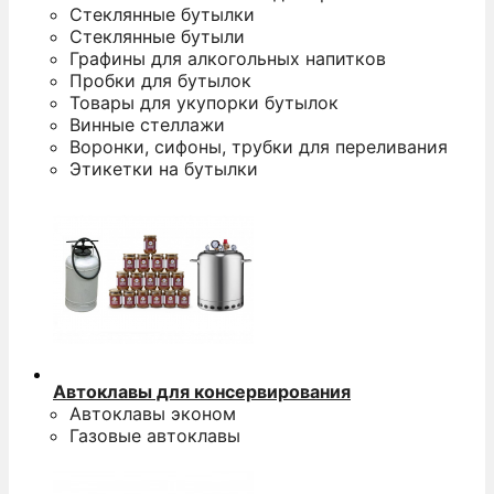
п
Стеклянные бутылки
и
Стеклянные бутыли
п
Графины для алкогольных напитков
у
Пробки для бутылок
к
Товары для укупорки бутылок
п
Винные стеллажи
п
Воронки, сифоны, трубки для переливания
з
Этикетки на бутылки
Автоклавы для консервирования
Автоклавы эконом
Газовые автоклавы