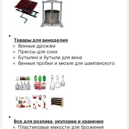
п
п
з
Товары для виноделия
Винные дрожжи
Прессы для сока
Бутылки и бутыли для вина
Э
Винные пробки и мюзле для шампанского
п
п
D
а
н
S
п
Все для розлива, укупорки и хранения
Пластиковые емкости для брожения