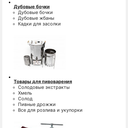
Дубовые бочки
Дубовые бочки
Дубовые жбаны
Кадки для засолки
О
п
п
д
н
Товары для пивоварения
д
Солодовые экстракты
5
Хмель
0
Солод
р
Пивные дрожжи
Все для розлива и укупорки
п
к