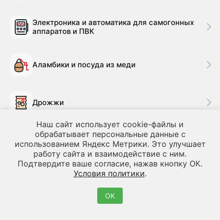
Электроника и автоматика для самогонных
аппаратов и ПВК
Аламбики и посуда из меди
Дрожжи
Наш сайт использует cookie-файлы и
обрабатывает персональные данные с
Сопутствующие товары для
использованием Яндекс Метрики. Это улучшает
самогоноварения
работу сайта и взаимодействие с ним.
Подтвердите ваше согласие, нажав кнопку ОК.
Условия политики
.
Товары для облагораживания и очистки
ОК
Дубовые бочки