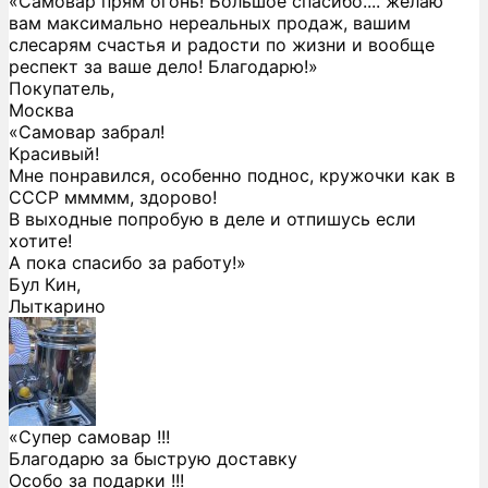
«Самовар прям огонь! Большое спасибо.... желаю
вам максимально нереальных продаж, вашим
слесарям счастья и радости по жизни и вообще
респект за ваше дело! Благодарю!»
Покупатель,
Москва
«Самовар забрал!
Красивый!
Мне понравился, особенно поднос, кружочки как в
СССР ммммм, здорово!
В выходные попробую в деле и отпишусь если
хотите!
А пока спасибо за работу!»
Бул Кин,
Лыткарино
«Супер самовар !!!
Благодарю за быструю доставку
Особо за подарки !!!