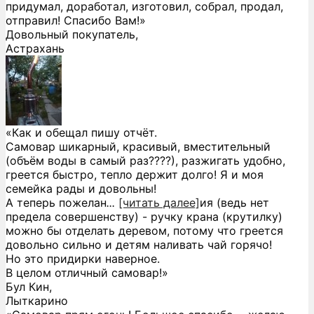
придумал, доработал, изготовил, собрал, продал,
отправил! Спасибо Вам!»
Довольный покупатель,
Астрахань
«Как и обещал пишу отчёт.
Самовар шикарный, красивый, вместительный
(объём воды в самый раз????), разжигать удобно,
греется быстро, тепло держит долго! Я и моя
семейка рады и довольны!
А теперь пожелан
...
[читать далее]
ия (ведь нет
предела совершенству) - ручку крана (крутилку)
можно бы отделать деревом, потому что греется
довольно сильно и детям наливать чай горячо!
Но это придирки наверное.
В целом отличный самовар!
»
Бул Кин,
Лыткарино