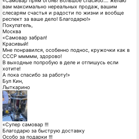
«Самовар прям огонь! Большое спасибо.... желаю
вам максимально нереальных продаж, вашим
слесарям счастья и радости по жизни и вообще
респект за ваше дело! Благодарю!»
Покупатель,
Москва
«Самовар забрал!
Красивый!
Мне понравился, особенно поднос, кружочки как в
СССР ммммм, здорово!
В выходные попробую в деле и отпишусь если
хотите!
А пока спасибо за работу!»
Бул Кин,
Лыткарино
«Супер самовар !!!
Благодарю за быструю доставку
Особо за подарки !!!