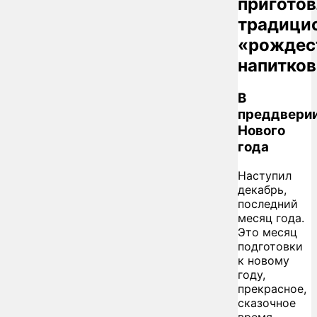
пригото
традици
«рождес
напитков
В
преддвери
Нового
года
Наступил
декабрь,
последний
месяц года.
Это месяц
подготовки
к новому
году,
прекрасное,
сказочное