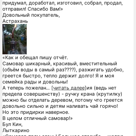
придумал, доработал, изготовил, собрал, продал,
отправил! Спасибо Вам!»
Довольный покупатель,
Астрахань
«Как и обещал пишу отчёт.
Самовар шикарный, красивый, вместительный
(объём воды в самый раз????), разжигать удобно,
греется быстро, тепло держит долго! Я и моя
семейка рады и довольны!
А теперь пожелан
...
[читать далее]
ия (ведь нет
предела совершенству) - ручку крана (крутилку)
можно бы отделать деревом, потому что греется
довольно сильно и детям наливать чай горячо!
Но это придирки наверное.
В целом отличный самовар!
»
Бул Кин,
Лыткарино