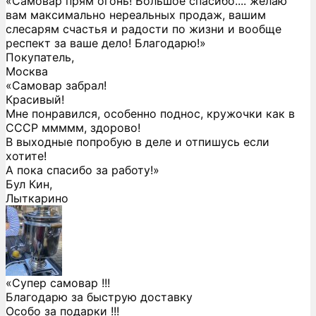
«Самовар прям огонь! Большое спасибо.... желаю
вам максимально нереальных продаж, вашим
слесарям счастья и радости по жизни и вообще
респект за ваше дело! Благодарю!»
Покупатель,
Москва
«Самовар забрал!
Красивый!
Мне понравился, особенно поднос, кружочки как в
СССР ммммм, здорово!
В выходные попробую в деле и отпишусь если
хотите!
А пока спасибо за работу!»
Бул Кин,
Лыткарино
«Супер самовар !!!
Благодарю за быструю доставку
Особо за подарки !!!