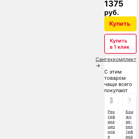
1375
руб.
Купить
Купить
в 1 клик
Сантехкомплект
→
С этим
товаром
чаще всего
покупают
Рек
Бра
тиф
жн
ика
ая-
цио
рек
нна
тиф
я
ика