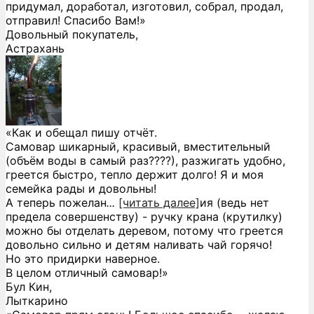
придумал, доработал, изготовил, собрал, продал,
отправил! Спасибо Вам!»
Довольный покупатель,
Астрахань
«Как и обещал пишу отчёт.
Самовар шикарный, красивый, вместительный
(объём воды в самый раз????), разжигать удобно,
греется быстро, тепло держит долго! Я и моя
семейка рады и довольны!
А теперь пожелан
...
[читать далее]
ия (ведь нет
предела совершенству) - ручку крана (крутилку)
можно бы отделать деревом, потому что греется
довольно сильно и детям наливать чай горячо!
Но это придирки наверное.
В целом отличный самовар!
»
Бул Кин,
Лыткарино