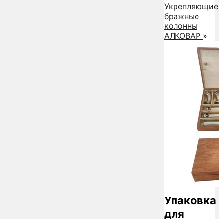
Укрепляющие
бражные
колонны
АЛКОВАР
»
Упаковка
для