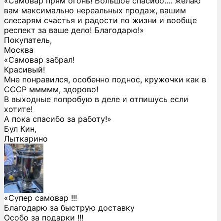
«Самовар прям огонь! Большое спасибо.... желаю
вам максимально нереальных продаж, вашим
слесарям счастья и радости по жизни и вообще
респект за ваше дело! Благодарю!»
Покупатель,
Москва
«Самовар забрал!
Красивый!
Мне понравился, особенно поднос, кружочки как в
СССР ммммм, здорово!
В выходные попробую в деле и отпишусь если
хотите!
А пока спасибо за работу!»
Бул Кин,
Лыткарино
«Супер самовар !!!
Благодарю за быструю доставку
Особо за подарки !!!