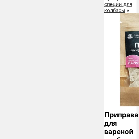
специи для
колбасы
»
Приправа
для
вареной