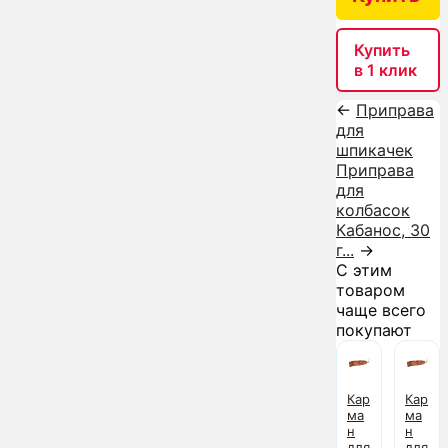
Купить
в 1 клик
←
Приправа
для
шпикачек
Приправа
для
колбасок
Кабанос, 30
г...
→
С этим
товаром
чаще всего
покупают
Кар
Кар
ма
ма
н
н
для
для