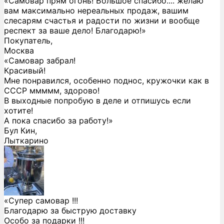
«Самовар прям огонь! Большое спасибо.... желаю
вам максимально нереальных продаж, вашим
слесарям счастья и радости по жизни и вообще
респект за ваше дело! Благодарю!»
Покупатель,
Москва
«Самовар забрал!
Красивый!
Мне понравился, особенно поднос, кружочки как в
СССР ммммм, здорово!
В выходные попробую в деле и отпишусь если
хотите!
А пока спасибо за работу!»
Бул Кин,
Лыткарино
«Супер самовар !!!
Благодарю за быструю доставку
Особо за подарки !!!