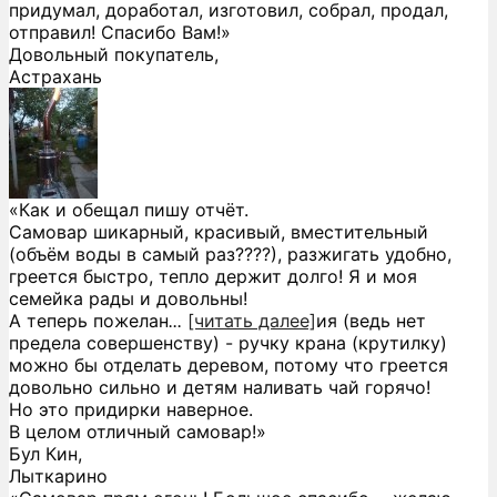
придумал, доработал, изготовил, собрал, продал,
отправил! Спасибо Вам!»
Довольный покупатель,
Астрахань
«Как и обещал пишу отчёт.
Самовар шикарный, красивый, вместительный
(объём воды в самый раз????), разжигать удобно,
греется быстро, тепло держит долго! Я и моя
семейка рады и довольны!
А теперь пожелан
...
[читать далее]
ия (ведь нет
предела совершенству) - ручку крана (крутилку)
можно бы отделать деревом, потому что греется
довольно сильно и детям наливать чай горячо!
Но это придирки наверное.
В целом отличный самовар!
»
Бул Кин,
Лыткарино