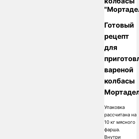
колбасы
"Мортаде
Готовый
рецепт
для
приготов
вареной
колбасы
Мортадел
Упаковка
рассчитана на
10 кг мясного
фарша.
Внутри