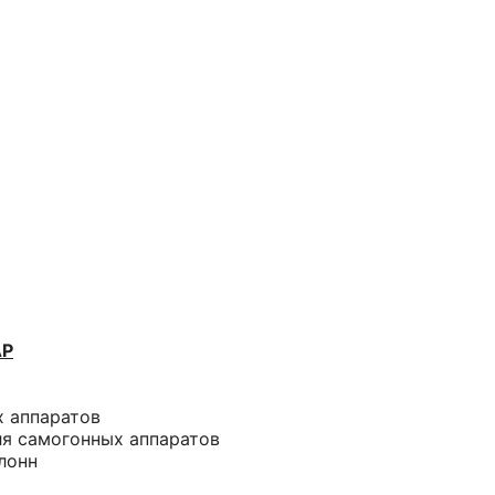
АР
х аппаратов
ля самогонных аппаратов
лонн