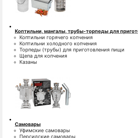
Коптильни, мангалы, трубы-торпеды для приго
Коптильни горячего копчения
Коптильни холодного копчения
Торпеды (трубы) для приготовления пищи
Щепа для копчения
Казаны
Самовары
Уфимские самовары
Персидские самовары