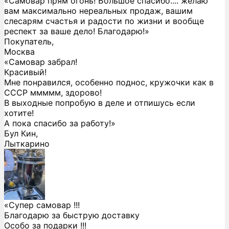
«Самовар прям огонь! Большое спасибо.... желаю
вам максимально нереальных продаж, вашим
слесарям счастья и радости по жизни и вообще
респект за ваше дело! Благодарю!»
Покупатель,
Москва
«Самовар забрал!
Красивый!
Мне понравился, особенно поднос, кружочки как в
СССР ммммм, здорово!
В выходные попробую в деле и отпишусь если
хотите!
А пока спасибо за работу!»
Бул Кин,
Лыткарино
«Супер самовар !!!
Благодарю за быструю доставку
Особо за подарки !!!