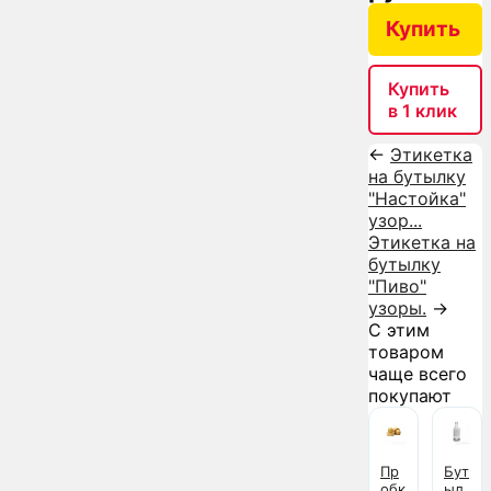
Купить
Купить
в 1 клик
←
Этикетка
на бутылку
"Настойка"
узор...
Этикетка на
бутылку
"Пиво"
узоры.
→
С этим
товаром
чаще всего
покупают
Пр
Бут
обк
ыл