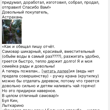
придумал, доработал, изготовил, собрал, продал,
отправил! Спасибо Вам!»
Довольный покупатель,
Астрахань
«Как и обещал пишу отчёт.
Самовар шикарный, красивый, вместительный
(объём воды в самый раз????), разжигать удобно,
греется быстро, тепло держит долго! Я и моя
семейка рады и довольны!
А теперь пожелан
...
[читать далее]
ия (ведь нет
предела совершенству) - ручку крана (крутилку)
можно бы отделать деревом, потому что греется
довольно сильно и детям наливать чай горячо!
Но это придирки наверное.
В целом отличный самовар!
»
Бул Кин,
Лыткарино