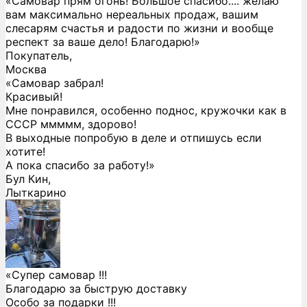
«Самовар прям огонь! Большое спасибо.... желаю
вам максимально нереальных продаж, вашим
слесарям счастья и радости по жизни и вообще
респект за ваше дело! Благодарю!»
Покупатель,
Москва
«Самовар забрал!
Красивый!
Мне понравился, особенно поднос, кружочки как в
СССР ммммм, здорово!
В выходные попробую в деле и отпишусь если
хотите!
А пока спасибо за работу!»
Бул Кин,
Лыткарино
«Супер самовар !!!
Благодарю за быструю доставку
Особо за подарки !!!