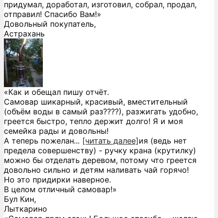
придумал, доработал, изготовил, собрал, продал,
отправил! Спасибо Вам!»
Довольный покупатель,
Астрахань
«Как и обещал пишу отчёт.
Самовар шикарный, красивый, вместительный
(объём воды в самый раз????), разжигать удобно,
греется быстро, тепло держит долго! Я и моя
семейка рады и довольны!
А теперь пожелан
...
[читать далее]
ия (ведь нет
предела совершенству) - ручку крана (крутилку)
можно бы отделать деревом, потому что греется
довольно сильно и детям наливать чай горячо!
Но это придирки наверное.
В целом отличный самовар!
»
Бул Кин,
Лыткарино