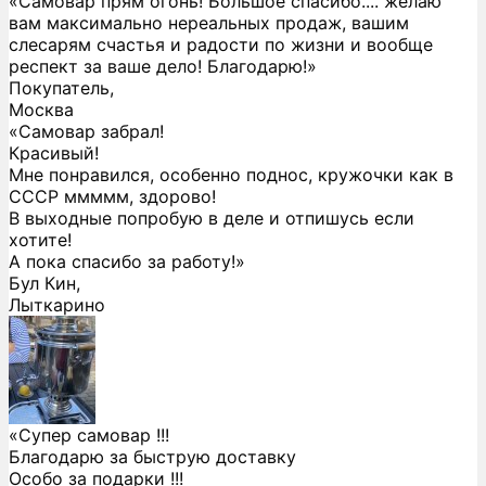
«Самовар прям огонь! Большое спасибо.... желаю
вам максимально нереальных продаж, вашим
слесарям счастья и радости по жизни и вообще
респект за ваше дело! Благодарю!»
Покупатель,
Москва
«Самовар забрал!
Красивый!
Мне понравился, особенно поднос, кружочки как в
СССР ммммм, здорово!
В выходные попробую в деле и отпишусь если
хотите!
А пока спасибо за работу!»
Бул Кин,
Лыткарино
«Супер самовар !!!
Благодарю за быструю доставку
Особо за подарки !!!