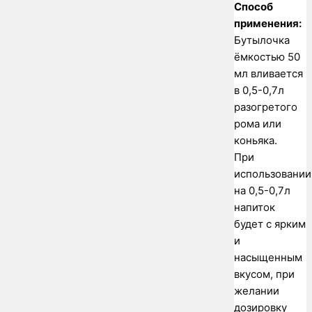
Способ
применения:
Бутылочка
ёмкостью 50
мл вливается
в 0,5-0,7л
разогретого
рома или
коньяка.
При
использовании
на 0,5-0,7л
напиток
будет с ярким
и
насыщенным
вкусом, при
желании
дозировку