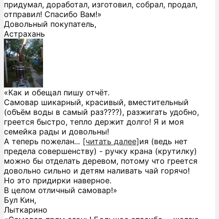
придумал, доработал, изготовил, собрал, продал,
отправил! Спасибо Вам!»
Довольный покупатель,
Астрахань
«Как и обещал пишу отчёт.
Самовар шикарный, красивый, вместительный
(объём воды в самый раз????), разжигать удобно,
греется быстро, тепло держит долго! Я и моя
семейка рады и довольны!
А теперь пожелан
...
[читать далее]
ия (ведь нет
предела совершенству) - ручку крана (крутилку)
можно бы отделать деревом, потому что греется
довольно сильно и детям наливать чай горячо!
Но это придирки наверное.
В целом отличный самовар!
»
Бул Кин,
Лыткарино