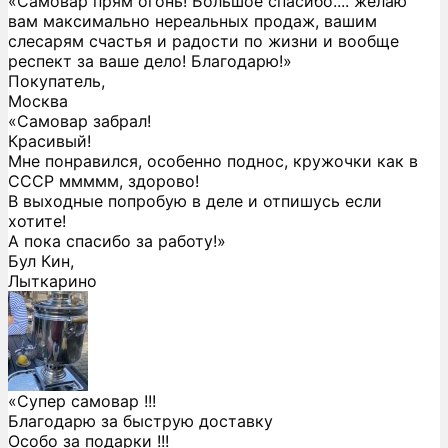
«Самовар прям огонь! Большое спасибо.... желаю
вам максимально нереальных продаж, вашим
слесарям счастья и радости по жизни и вообще
респект за ваше дело! Благодарю!»
Покупатель,
Москва
«Самовар забрал!
Красивый!
Мне понравился, особенно поднос, кружочки как в
СССР ммммм, здорово!
В выходные попробую в деле и отпишусь если
хотите!
А пока спасибо за работу!»
Бул Кин,
Лыткарино
«Супер самовар !!!
Благодарю за быструю доставку
Особо за подарки !!!