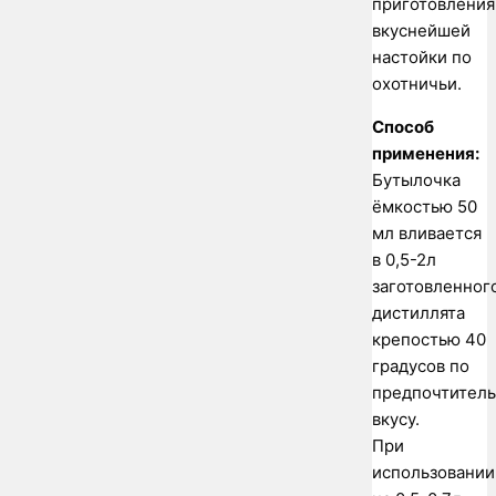
приготовления
вкуснейшей
настойки по
охотничьи.
Способ
применения:
Бутылочка
ёмкостью 50
мл вливается
в 0,5-2л
заготовленног
дистиллята
крепостью 40
градусов по
предпочтител
вкусу.
При
использовании