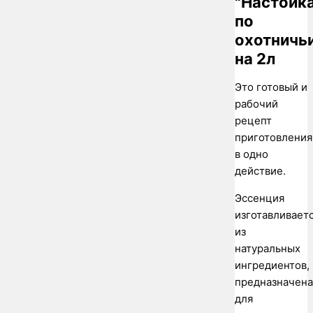
"Настойк
по
охотничь
на 2л
Это готовый и
рабочий
рецепт
приготовления
в одно
действие.
Эссенция
изготавливает
из
натуральных
ингредиентов,
предназначена
для