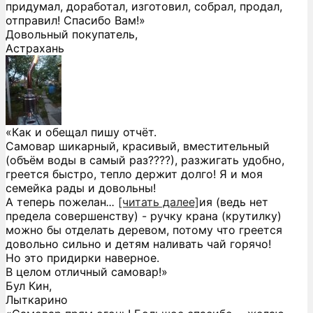
придумал, доработал, изготовил, собрал, продал,
отправил! Спасибо Вам!»
Довольный покупатель,
Астрахань
«Как и обещал пишу отчёт.
Самовар шикарный, красивый, вместительный
(объём воды в самый раз????), разжигать удобно,
греется быстро, тепло держит долго! Я и моя
семейка рады и довольны!
А теперь пожелан
...
[читать далее]
ия (ведь нет
предела совершенству) - ручку крана (крутилку)
можно бы отделать деревом, потому что греется
довольно сильно и детям наливать чай горячо!
Но это придирки наверное.
В целом отличный самовар!
»
Бул Кин,
Лыткарино