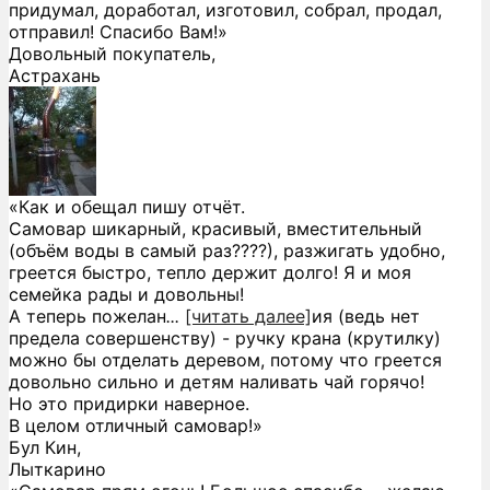
придумал, доработал, изготовил, собрал, продал,
отправил! Спасибо Вам!»
Довольный покупатель,
Астрахань
«Как и обещал пишу отчёт.
Самовар шикарный, красивый, вместительный
(объём воды в самый раз????), разжигать удобно,
греется быстро, тепло держит долго! Я и моя
семейка рады и довольны!
А теперь пожелан
...
[читать далее]
ия (ведь нет
предела совершенству) - ручку крана (крутилку)
можно бы отделать деревом, потому что греется
довольно сильно и детям наливать чай горячо!
Но это придирки наверное.
В целом отличный самовар!
»
Бул Кин,
Лыткарино