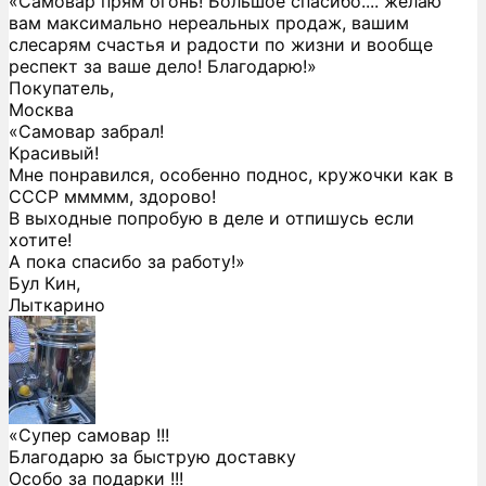
«Самовар прям огонь! Большое спасибо.... желаю
вам максимально нереальных продаж, вашим
слесарям счастья и радости по жизни и вообще
респект за ваше дело! Благодарю!»
Покупатель,
Москва
«Самовар забрал!
Красивый!
Мне понравился, особенно поднос, кружочки как в
СССР ммммм, здорово!
В выходные попробую в деле и отпишусь если
хотите!
А пока спасибо за работу!»
Бул Кин,
Лыткарино
«Супер самовар !!!
Благодарю за быструю доставку
Особо за подарки !!!