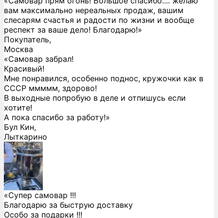
«Самовар прям огонь! Большое спасибо.... желаю
вам максимально нереальных продаж, вашим
слесарям счастья и радости по жизни и вообще
респект за ваше дело! Благодарю!»
Покупатель,
Москва
«Самовар забрал!
Красивый!
Мне понравился, особенно поднос, кружочки как в
СССР ммммм, здорово!
В выходные попробую в деле и отпишусь если
хотите!
А пока спасибо за работу!»
Бул Кин,
Лыткарино
«Супер самовар !!!
Благодарю за быструю доставку
Особо за подарки !!!