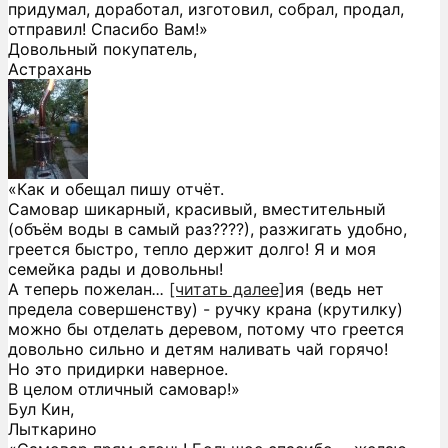
придумал, доработал, изготовил, собрал, продал,
отправил! Спасибо Вам!»
Довольный покупатель,
Астрахань
«Как и обещал пишу отчёт.
Самовар шикарный, красивый, вместительный
(объём воды в самый раз????), разжигать удобно,
греется быстро, тепло держит долго! Я и моя
семейка рады и довольны!
А теперь пожелан
...
[читать далее]
ия (ведь нет
предела совершенству) - ручку крана (крутилку)
можно бы отделать деревом, потому что греется
довольно сильно и детям наливать чай горячо!
Но это придирки наверное.
В целом отличный самовар!
»
Бул Кин,
Лыткарино