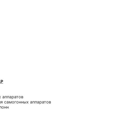
АР
х аппаратов
ля самогонных аппаратов
лонн