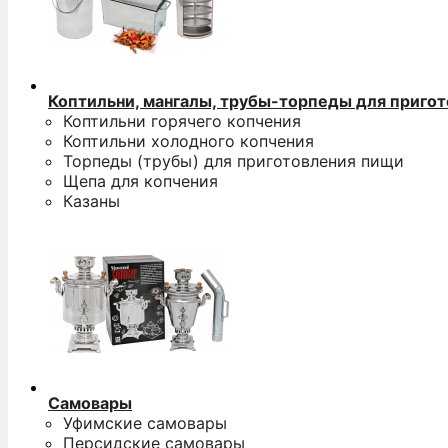
Коптильни, мангалы, трубы-торпеды для приго
Коптильни горячего копчения
Коптильни холодного копчения
Торпеды (трубы) для приготовления пищи
Щепа для копчения
Казаны
Самовары
Уфимские самовары
Персидские самовары