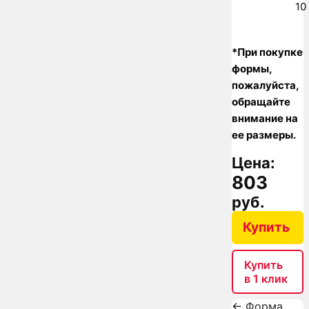
10
*При покупке
формы,
пожалуйста,
обращайте
внимание на
ее размеры.
Цена:
803
руб.
Купить
Купить
в 1 клик
←
Форма