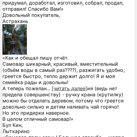
придумал, доработал, изготовил, собрал, продал,
отправил! Спасибо Вам!»
Довольный покупатель,
Астрахань
«Как и обещал пишу отчёт.
Самовар шикарный, красивый, вместительный
(объём воды в самый раз????), разжигать удобно,
греется быстро, тепло держит долго! Я и моя
семейка рады и довольны!
А теперь пожелан
...
[читать далее]
ия (ведь нет
предела совершенству) - ручку крана (крутилку)
можно бы отделать деревом, потому что греется
довольно сильно и детям наливать чай горячо!
Но это придирки наверное.
В целом отличный самовар!
»
Бул Кин,
Лыткарино