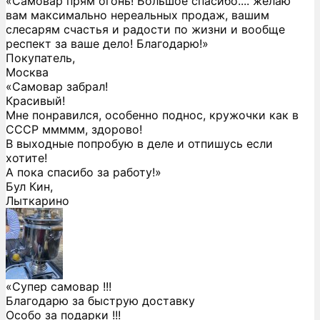
«Самовар прям огонь! Большое спасибо.... желаю
вам максимально нереальных продаж, вашим
слесарям счастья и радости по жизни и вообще
респект за ваше дело! Благодарю!»
Покупатель,
Москва
«Самовар забрал!
Красивый!
Мне понравился, особенно поднос, кружочки как в
СССР ммммм, здорово!
В выходные попробую в деле и отпишусь если
хотите!
А пока спасибо за работу!»
Бул Кин,
Лыткарино
«Супер самовар !!!
Благодарю за быструю доставку
Особо за подарки !!!