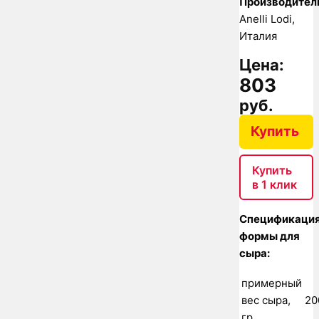
Производител
Anelli Lodi,
Италия
Цена:
803
руб.
Купить
Купить
в 1 клик
Спецификаци
формы для
сыра:
примерный
вес сыра,
20
гр